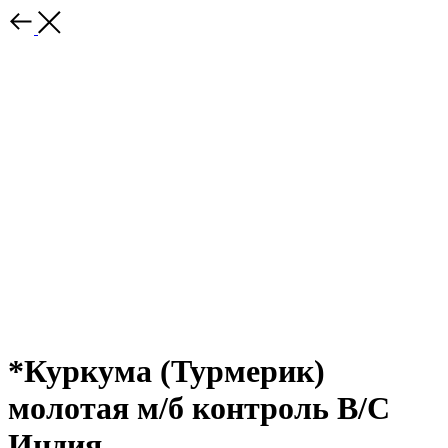
*Куркума (Турмерик)
молотая м/б контроль В/С
Индия