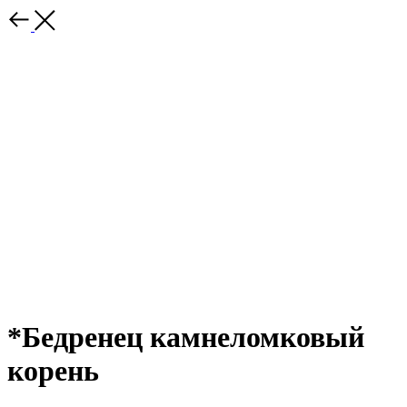
*Бедренец камнеломковый
корень