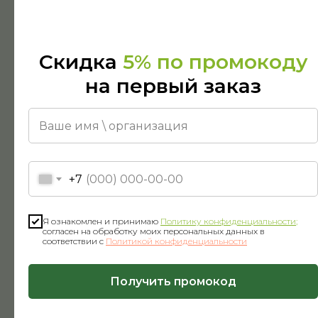
Почему выбирают нас?
Скидка
5% по промокоду
на первый заказ
+7
Большой ассортимент
Я ознакомлен и принимаю
Политику конфиденциальности
;
В нашем каталоге уже более 500 наименований.
согласен на обработку моих персональных данных в
Ассортимент постоянно увеличивается
соответствии с
Политикой конфиденциальности
Получить промокод